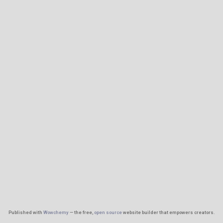
Published with
Wowchemy
— the free,
open source
website builder that empowers creators.