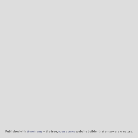
Published with
Wowchemy
— the free,
open source
website builder that empowers creators.