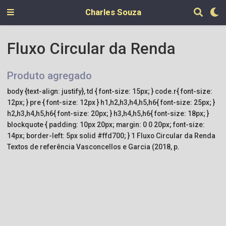
Charles Souza
Fluxo Circular da Renda
Produto agregado
body {text-align: justify}, td { font-size: 15px; } code.r{ font-size:
12px; } pre { font-size: 12px } h1,h2,h3,h4,h5,h6{ font-size: 25px; }
h2,h3,h4,h5,h6{ font-size: 20px; } h3,h4,h5,h6{ font-size: 18px; }
blockquote { padding: 10px 20px; margin: 0 0 20px; font-size:
14px; border-left: 5px solid #ffd700; } 1 Fluxo Circular da Renda
Textos de referência Vasconcellos e Garcia (2018, p.