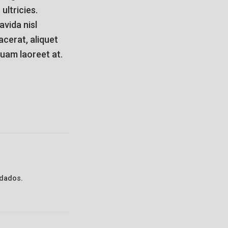
ultricies.
avida nisl
acerat, aliquet
quam laoreet at.
 dados.