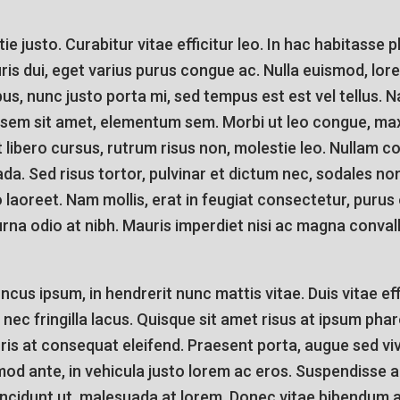
ie justo. Curabitur vitae efficitur leo. In hac habitasse 
ris dui, eget varius purus congue ac. Nulla euismod, lor
s, nunc justo porta mi, sed tempus est est vel tellus. 
t sem sit amet, elementum sem. Morbi ut leo congue, max
et libero cursus, rutrum risus non, molestie leo. Nullam
a. Sed risus tortor, pulvinar et dictum nec, sodales non
laoreet. Nam mollis, erat in feugiat consectetur, purus
 urna odio at nibh. Mauris imperdiet nisi ac magna conval
cus ipsum, in hendrerit nunc mattis vitae. Duis vitae eff
 nec fringilla lacus. Quisque sit amet risus at ipsum p
is at consequat eleifend. Praesent porta, augue sed vi
od ante, in vehicula justo lorem ac eros. Suspendisse a
incidunt ut, malesuada at lorem. Donec vitae bibendum 