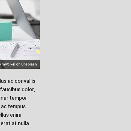
 rawpixel on Unsplash
lus ac convallis
faucibus dolor,
lvinar tempor
ed ac tempus
ellus enim
erat at nulla