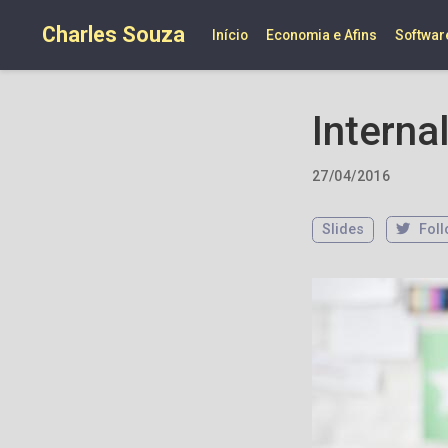
Charles Souza
Início
Economia e Afins
Softwar
Interna
27/04/2016
Slides
Foll