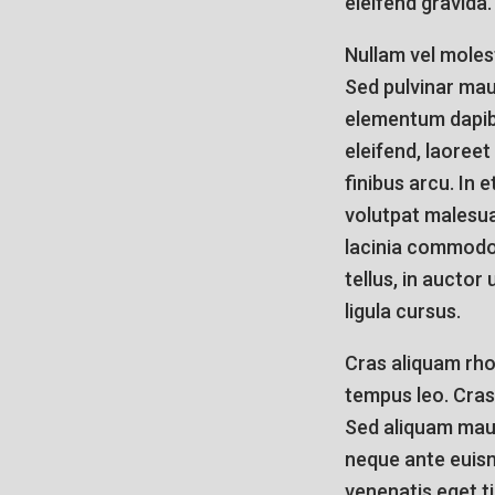
eleifend gravida.
Nullam vel molest
Sed pulvinar mau
elementum dapibu
eleifend, laoree
finibus arcu. In 
volutpat malesuad
lacinia commodo 
tellus, in auctor
ligula cursus.
Cras aliquam rhon
tempus leo. Cras
Sed aliquam maur
neque ante euism
venenatis eget t