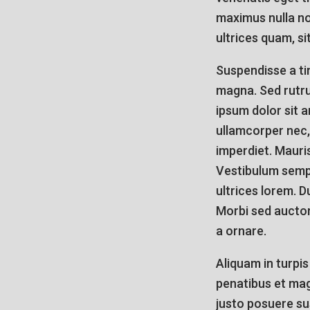
maximus nulla non
ultrices quam, sit
Suspendisse a tin
magna. Sed rutr
ipsum dolor sit a
ullamcorper nec,
imperdiet. Mauri
Vestibulum sempe
ultrices lorem. 
Morbi sed auctor
a ornare.
Aliquam in turpi
penatibus et mag
justo posuere sus