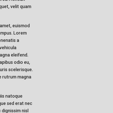
quet, velit quam
t amet, euismod
tempus. Lorem
enenatis a
vehicula
agna eleifend.
apibus odio eu,
uris scelerisque.
gue rutrum magna
iis natoque
que sed erat nec
 dignissim nisl