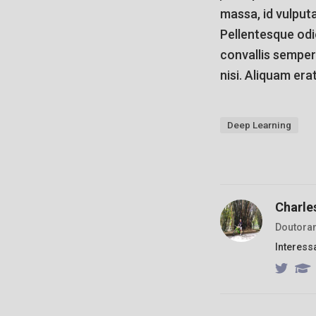
massa, id vulputa
Pellentesque odio
convallis semper 
nisi. Aliquam era
Deep Learning
Charle
Doutora
Interess