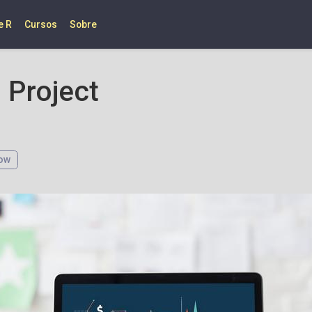
e R
Cursos
Sobre
l Project
ow