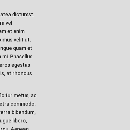
platea dictumst.
em vel
Nam et enim
imus velit ut,
 congue quam et
 mi. Phasellus
 eros egestas
lis, at rhoncus
icitur metus, ac
haretra commodo.
verra bibendum,
ugue libero,
arcu. Aenean