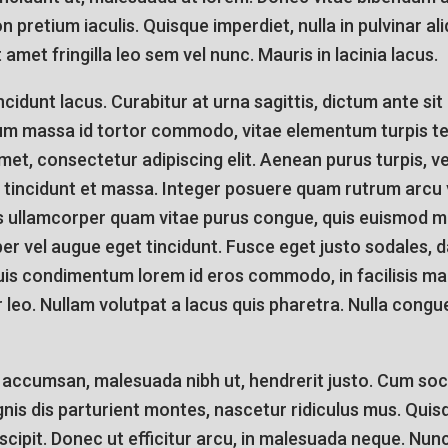
 pretium iaculis. Quisque imperdiet, nulla in pulvinar ali
 amet fringilla leo sem vel nunc. Mauris in lacinia lacus.
cidunt lacus. Curabitur at urna sagittis, dictum ante si
um massa id tortor commodo, vitae elementum turpis 
met, consectetur adipiscing elit. Aenean purus turpis, v
 tincidunt et massa. Integer posuere quam rutrum arcu 
s ullamcorper quam vitae purus congue, quis euismod m
r vel augue eget tincidunt. Fusce eget justo sodales, d
Duis condimentum lorem id eros commodo, in facilisis ma
 leo. Nullam volutpat a lacus quis pharetra. Nulla con
s accumsan, malesuada nibh ut, hendrerit justo. Cum soc
nis dis parturient montes, nascetur ridiculus mus. Quis
cipit. Donec ut efficitur arcu, in malesuada neque. Nunc