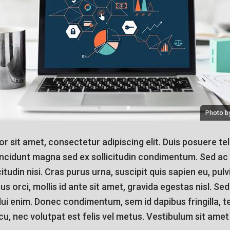
Photo by
 sit amet, consectetur adipiscing elit. Duis posuere tel
tincidunt magna sed ex sollicitudin condimentum. Sed ac 
citudin nisi. Cras purus urna, suscipit quis sapien eu, pu
us orci, mollis id ante sit amet, gravida egestas nisl. S
dui enim. Donec condimentum, sem id dapibus fringilla, t
, nec volutpat est felis vel metus. Vestibulum sit amet 